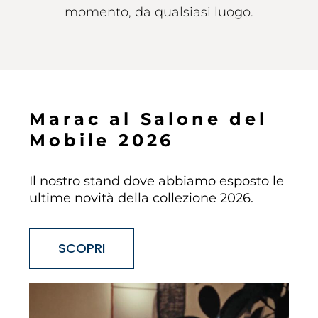
momento, da qualsiasi luogo.
M
a
r
a
c
a
l
S
a
l
o
n
e
d
e
l
M
o
b
i
l
e
2
0
2
6
Il nostro stand dove abbiamo esposto le
ultime novità della collezione 2026.
SCOPRI