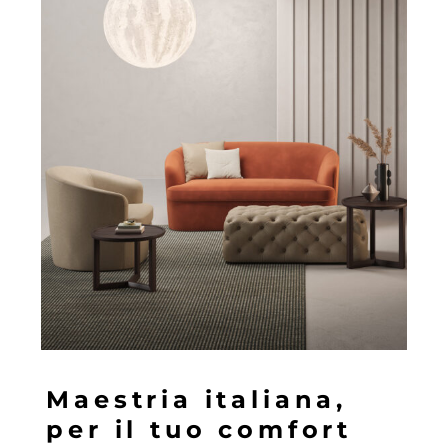
M
a
e
s
t
r
i
a
i
t
a
l
i
a
n
a
,
p
e
r
i
l
t
u
o
c
o
m
f
o
r
t