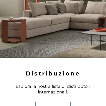
D
i
s
t
r
i
b
u
z
i
o
n
e
Esplora la nostra lista di distributori
internazionali.