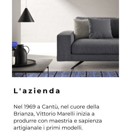
L
'
a
z
i
e
n
d
a
Nel 1969 a Cantù, nel cuore della
Brianza, Vittorio Marelli inizia a
produrre con maestria e sapienza
artigianale i primi modelli.