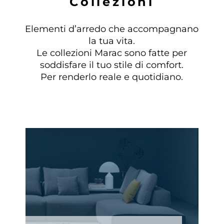
C
o
l
l
e
z
i
o
n
i
Elementi d’arredo che accompagnano
la tua vita.
Le collezioni Marac sono fatte per
soddisfare il tuo stile di comfort.
Per renderlo reale e quotidiano.