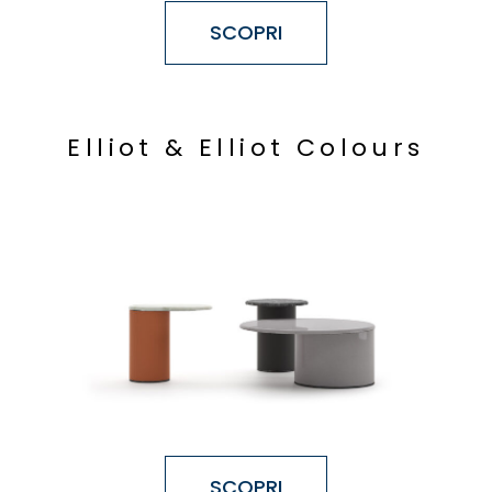
SCOPRI
E
l
l
i
o
t
&
E
l
l
i
o
t
C
o
l
o
u
r
s
SCOPRI