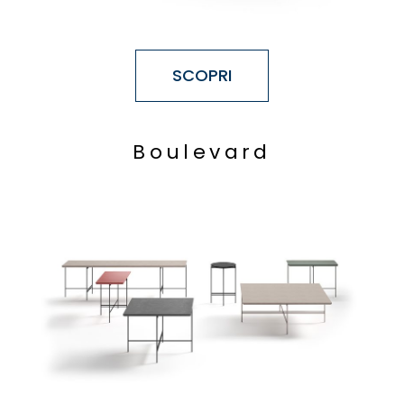
SCOPRI
B
o
u
l
e
v
a
r
d