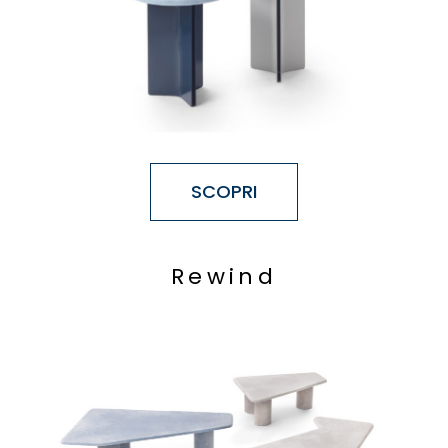
SCOPRI
R
e
w
i
n
d