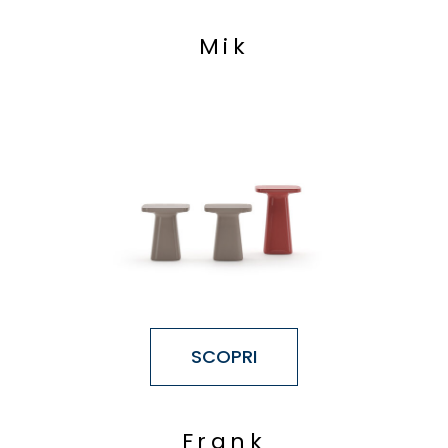
M
i
k
SCOPRI
F
r
a
n
k