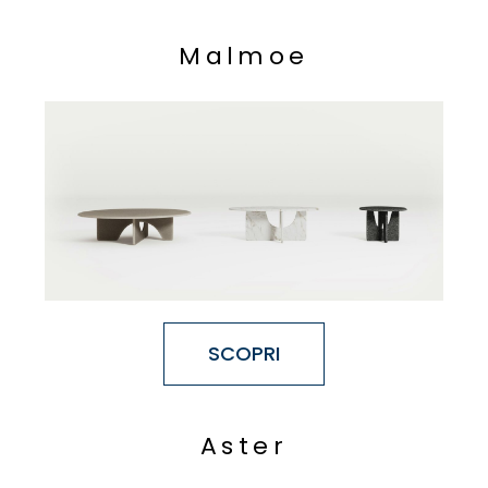
M
a
l
m
o
e
SCOPRI
A
s
t
e
r