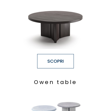
SCOPRI
O
w
e
n
t
a
b
l
e