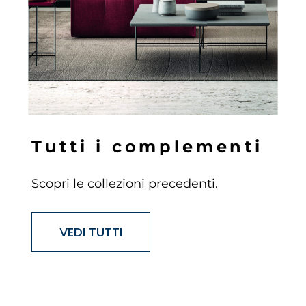
T
u
t
t
i
i
c
o
m
p
l
e
m
e
n
t
i
Scopri le collezioni precedenti.
VEDI TUTTI