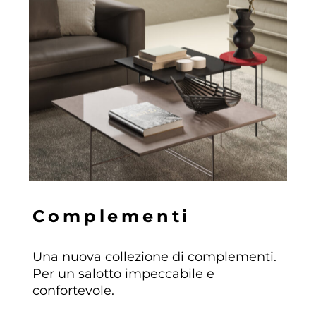
C
o
m
p
l
e
m
e
n
t
i
Una nuova collezione di complementi.
Per un salotto impeccabile e
confortevole.