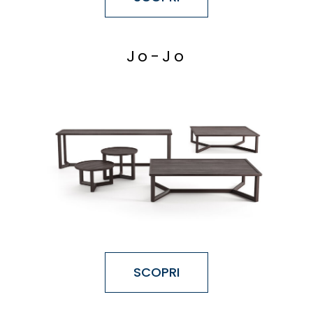
J
o
-
J
o
SCOPRI