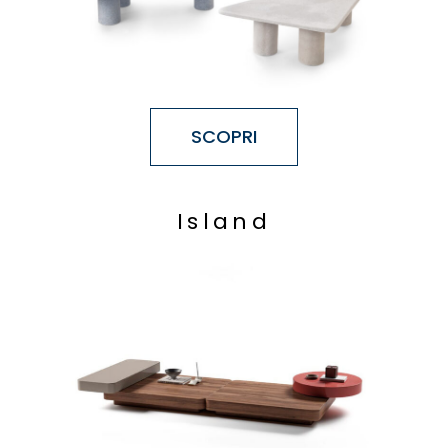
SCOPRI
I
s
l
a
n
d