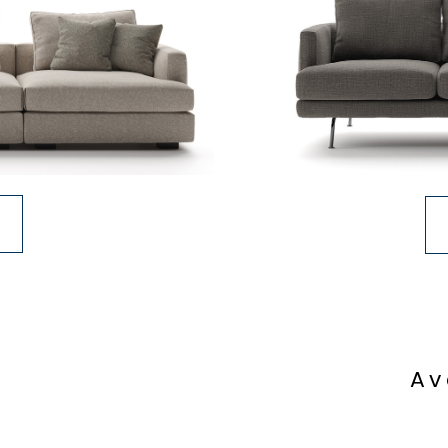
n
A
v