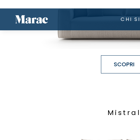
SCOPRI
M
i
s
t
r
a