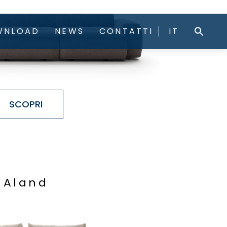
SCOPRI
A
l
a
n
d