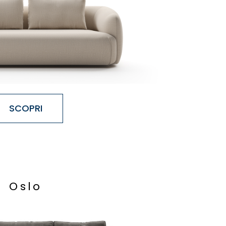
SCOPRI
O
s
l
o