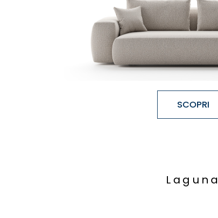
SCOPRI
L
a
g
u
n