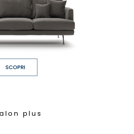
SCOPRI
a
l
o
n
p
l
u
s