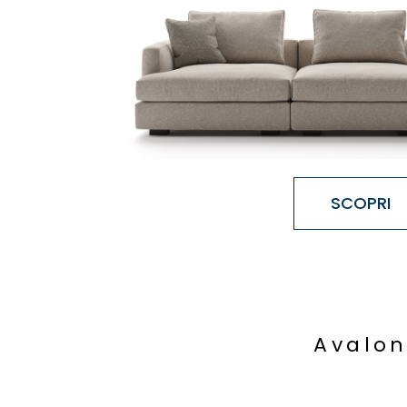
SCOPRI
A
v
a
l
o