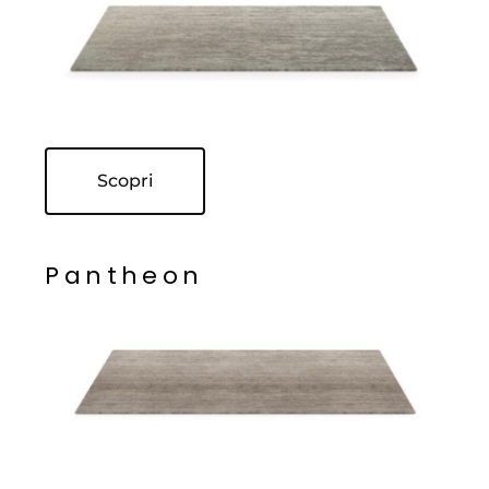
Scopri
P
a
n
t
h
e
o
n