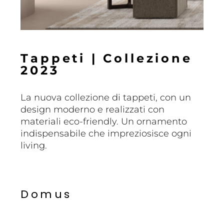
T
a
p
p
e
t
i
|
C
o
l
l
e
z
i
o
n
e
2
0
2
3
La nuova collezione di tappeti, con un
design moderno e realizzati con
materiali eco-friendly. Un ornamento
indispensabile che impreziosisce ogni
living.
D
o
m
u
s