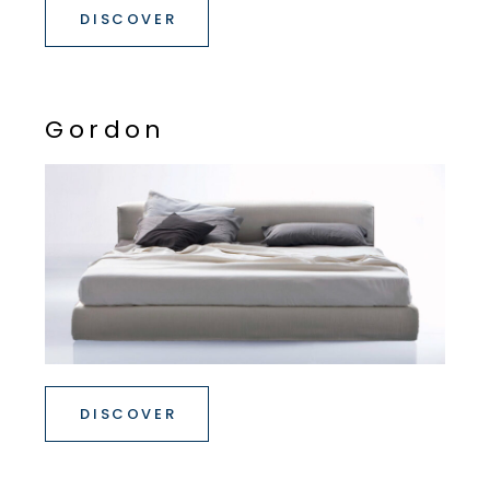
DISCOVER
G
o
r
d
o
n
DISCOVER