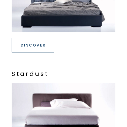
DISCOVER
S
t
a
r
d
u
s
t