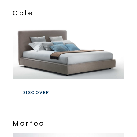
C
o
l
e
DISCOVER
M
o
r
f
e
o