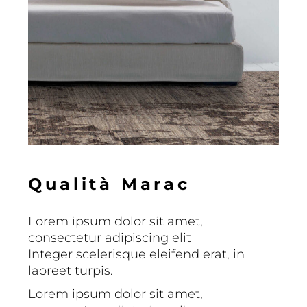
Q
u
a
l
i
t
à
M
a
r
a
c
Lorem ipsum dolor sit amet,
consectetur adipiscing elit
Integer scelerisque eleifend erat, in
laoreet turpis.
Lorem ipsum dolor sit amet,