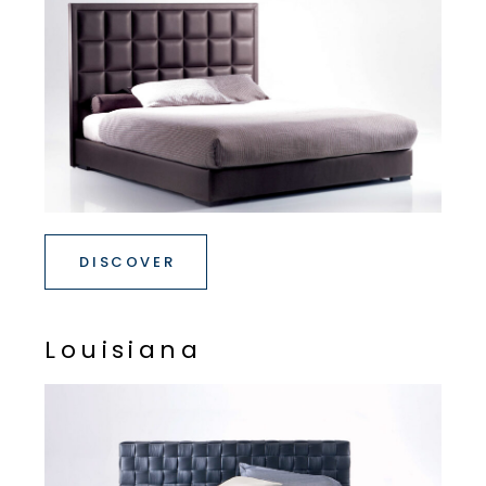
DISCOVER
L
o
u
i
s
i
a
n
a