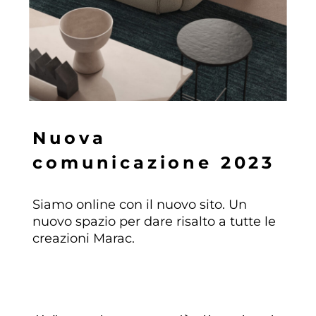
N
u
o
v
a
c
o
m
u
n
i
c
a
z
i
o
n
e
2
0
2
3
Siamo online con il nuovo sito. Un
nuovo spazio per dare risalto a tutte le
creazioni Marac.