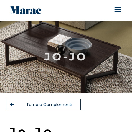
JO-JO
Torna a Complementi
J
o
-
J
o