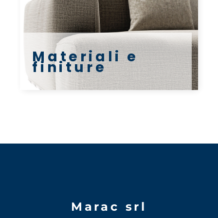
Materiali e
finiture
Marac srl