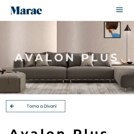
AVALON PLUS
Torna a Divani
A
v
a
l
o
n
P
l
u
s