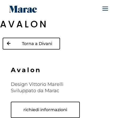
AVALON
Torna a Divani
A
v
a
l
o
n
Design Vittorio Marelli
Sviluppato da Marac
richiedi informazioni