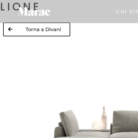
LIONE
CHI S
Torna a Divani