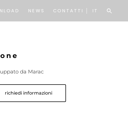
EN
NLOAD
NEWS
CONTATTI
IT
EN
i
o
n
e
luppato da Marac
richiedi informazioni