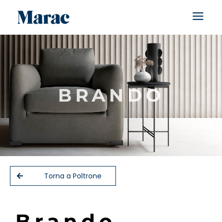
BRANDO
Torna a Poltrone
B
r
a
n
d
o