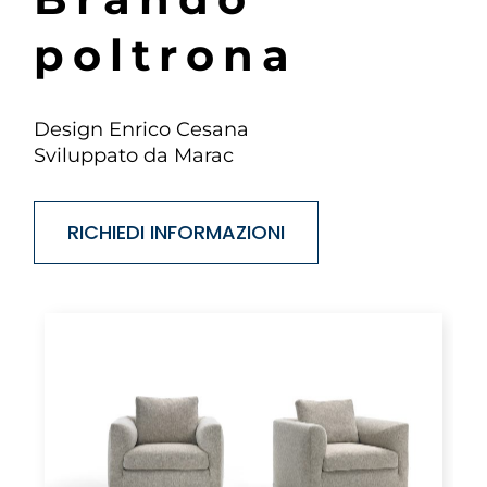
p
o
l
t
r
o
n
a
Design Enrico Cesana
Sviluppato da Marac
RICHIEDI INFORMAZIONI