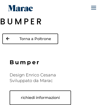
BUMPER
Torna a Poltrone
B
u
m
p
e
r
Design Enrico Cesana
Sviluppato da Marac
richiedi informazioni