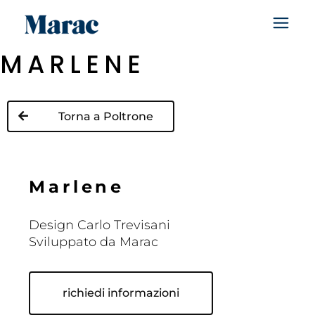
MARLENE
Torna a Poltrone
M
a
r
l
e
n
e
Design Carlo Trevisani
Sviluppato da Marac
richiedi informazioni